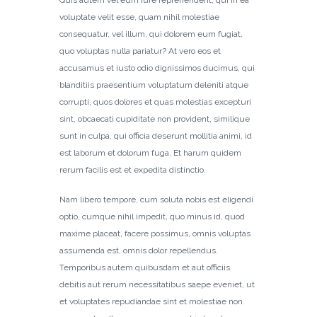
voluptate velit esse, quam nihil molestiae
consequatur, vel illum, qui dolorem eum fugiat,
quo voluptas nulla pariatur? At vero eos et
accusamus et iusto odio dignissimos ducimus, qui
blanditiis praesentium voluptatum deleniti atque
corrupti, quos dolores et quas molestias excepturi
sint, obcaecati cupiditate non provident, similique
sunt in culpa, qui officia deserunt mollitia animi, id
est laborum et dolorum fuga. Et harum quidem
rerum facilis est et expedita distinctio.
Nam libero tempore, cum soluta nobis est eligendi
optio, cumque nihil impedit, quo minus id, quod
maxime placeat, facere possimus, omnis voluptas
assumenda est, omnis dolor repellendus.
Temporibus autem quibusdam et aut officiis
debitis aut rerum necessitatibus saepe eveniet, ut
et voluptates repudiandae sint et molestiae non