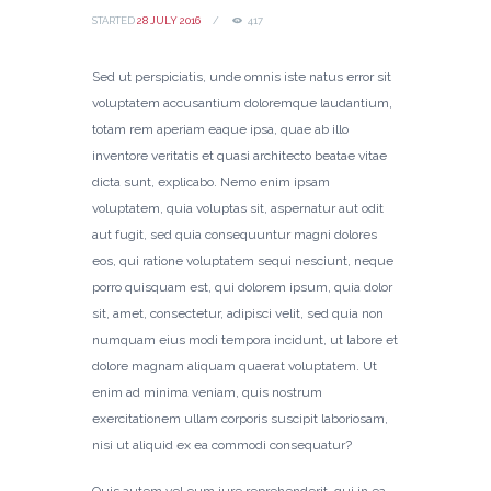
STARTED
28 JULY 2016
417
Sed ut perspiciatis, unde omnis iste natus error sit
voluptatem accusantium doloremque laudantium,
totam rem aperiam eaque ipsa, quae ab illo
inventore veritatis et quasi architecto beatae vitae
dicta sunt, explicabo. Nemo enim ipsam
voluptatem, quia voluptas sit, aspernatur aut odit
aut fugit, sed quia consequuntur magni dolores
eos, qui ratione voluptatem sequi nesciunt, neque
porro quisquam est, qui dolorem ipsum, quia dolor
sit, amet, consectetur, adipisci velit, sed quia non
numquam eius modi tempora incidunt, ut labore et
dolore magnam aliquam quaerat voluptatem. Ut
enim ad minima veniam, quis nostrum
exercitationem ullam corporis suscipit laboriosam,
nisi ut aliquid ex ea commodi consequatur?
Quis autem vel eum iure reprehenderit, qui in ea