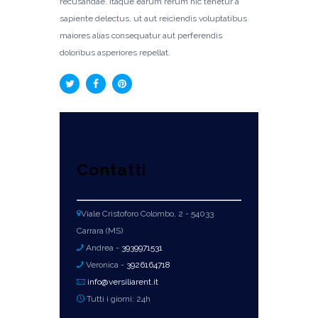
recusandae. Itaque earum rerum hic tenetur a
sapiente delectus, ut aut reiciendis voluptatibus
maiores alias consequatur aut perferendis
doloribus asperiores repellat.
Contatti
Viale Cristoforo Colombo, 2 - 54033
Carrara (MS)
Andrea -
3939971531
Veronica -
3926164718
info@versiliarent.it
Tutti i giorni: 24h