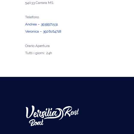
54033 Carrara MS
Telefono
Andrea – 3939971531
Veronica – 3926164718
Orario Apertura
Tutti i giorni: 24h