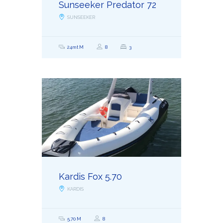
Sunseeker Predator 72
SUNSEEKER
24mt M
8
3
Kardis Fox 5.70
KARDIS
5,70 M
8