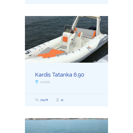
Kardis Tatanka 6.90
KARDIS
7,04 M
12