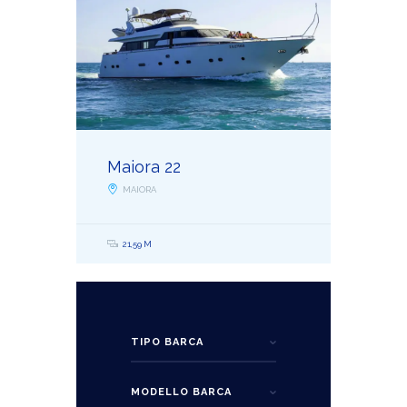
Maiora 22
MAIORA
21,59 M