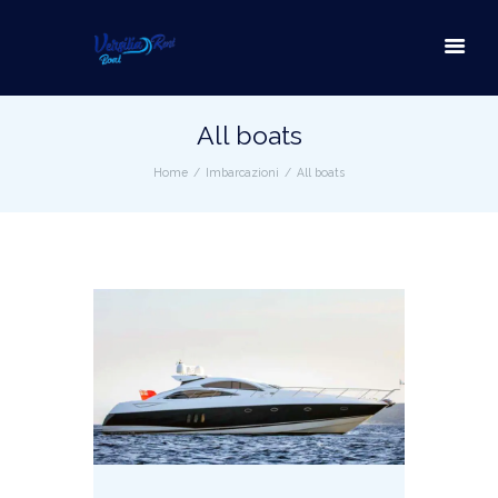
All boats
Home
Imbarcazioni
All boats