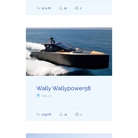
12.11 M
10
2
Wally Wallypower58
WALLY
17.50 M
12
1