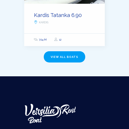
Kardis Tatanka 6.90
KARDIS
7,04 M
12
VIEW ALL BOATS