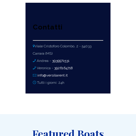
Contatti
Viale Cristoforo Colombo, 2 - 54033
Carrara (MS)
Andrea -
3939971531
Veronica -
3926164718
info@versiliarent.it
Tutti i giorni: 24h
Featured Boats