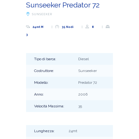
Sunseeker Predator 72
SUNSEEKER
24mt M
35 Nodi
8
3
Tipo di barca:
Diesel
Costruttore:
Sunseeker
Modello:
Predator 72
Anno:
2006
Velocità Massima:
35
Lunghezza:
24mt