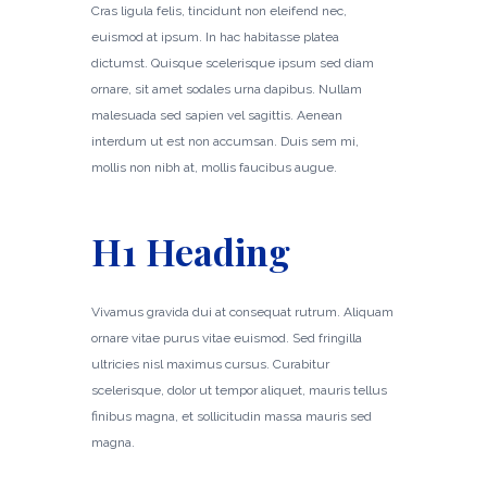
Cras ligula felis, tincidunt non eleifend nec,
euismod at ipsum. In hac habitasse platea
dictumst. Quisque scelerisque ipsum sed diam
ornare, sit amet sodales urna dapibus. Nullam
malesuada sed sapien vel sagittis. Aenean
interdum ut est non accumsan. Duis sem mi,
mollis non nibh at, mollis faucibus augue.
H1 Heading
Vivamus gravida dui at consequat rutrum. Aliquam
ornare vitae purus vitae euismod. Sed fringilla
ultricies nisl maximus cursus. Curabitur
scelerisque, dolor ut tempor aliquet, mauris tellus
finibus magna, et sollicitudin massa mauris sed
magna.