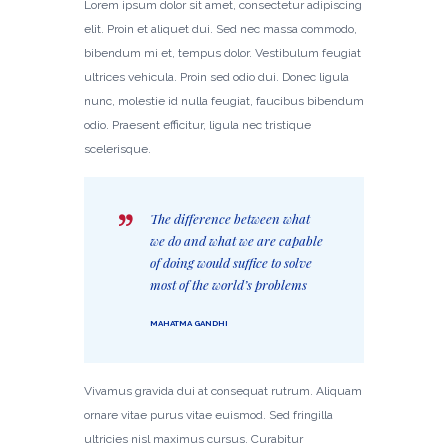
Lorem ipsum dolor sit amet, consectetur adipiscing
elit. Proin et aliquet dui. Sed nec massa commodo,
bibendum mi et, tempus dolor. Vestibulum feugiat
ultrices vehicula. Proin sed odio dui. Donec ligula
nunc, molestie id nulla feugiat, faucibus bibendum
odio. Praesent efficitur, ligula nec tristique
scelerisque.
The difference between what
we do and what we are capable
of doing would suffice to solve
most of the world’s problems
MAHATMA GANDHI
Vivamus gravida dui at consequat rutrum. Aliquam
ornare vitae purus vitae euismod. Sed fringilla
ultricies nisl maximus cursus. Curabitur