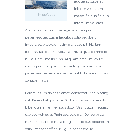
augue at placerat.
Integer vel ipsum at
Image's title
massa finibus finibus
interdum vel eros.
Aliquam sollicitudin leo eget erat tempor
pellentesque. Etiam faucibus odio vel libero
imperdiet, vitae dignissim dui suscipit. Nullam
luctus vitae quam a volutpat. Nulla quis commodo
nulla. Ut eu mollis nibh. Aliquam pretium, ex ut
mattis porttitor, ipsum massa fringilla mauris, at
pellentesque neque lorem eu nibh. Fusce ultricies
congue mattis.
Lorem ipsum dolor sit amet, consectetur adipiscing
elit. Proin et aliquet dui. Sed nec massa commodo,
bibendum mi et, tempus dolor. Vestibulum feugiat
ultrices vehicula. Proin sed odio dui. Donec ligula
nunc, molestie id nulla feugiat, faucibus bibendum
odio. Praesent efficitur, ligula nec tristique