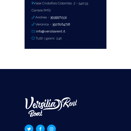
Viale Cristoforo Colombo, 2 - 54033
Carrara (MS)
Andrea -
3939971531
Veronica -
3926164718
info@versiliarent.it
Tutti i giorni: 24h