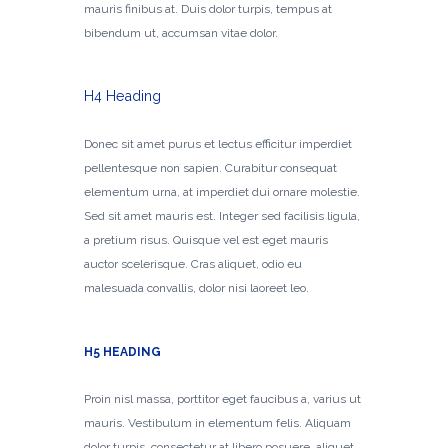
mauris finibus at. Duis dolor turpis, tempus at
bibendum ut, accumsan vitae dolor.
H4 Heading
Donec sit amet purus et lectus efficitur imperdiet
pellentesque non sapien. Curabitur consequat
elementum urna, at imperdiet dui ornare molestie.
Sed sit amet mauris est. Integer sed facilisis ligula,
a pretium risus. Quisque vel est eget mauris
auctor scelerisque. Cras aliquet, odio eu
malesuada convallis, dolor nisi laoreet leo.
H5 HEADING
Proin nisl massa, porttitor eget faucibus a, varius ut
mauris. Vestibulum in elementum felis. Aliquam
dolor turpis, consectetur at libero posuere, aliquet