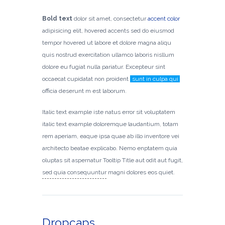
Bold text
dolor sit amet, consectetur
accent color
adipisicing elit, hovered accents sed do eiusmod
tempor hovered ut labore et dolore magna aliqu
quis nostrud exercitation ullamco laboris nisllum
dolore eu fugiat nulla pariatur. Excepteur sint
occaecat cupidatat non proident
sunt in culpa qui
officia deserunt m est laborum.
Italic text example iste natus error sit voluptatem
italic text example doloremque laudantium, totam
rem aperiam, eaque ipsa quae ab illo inventore vei
architecto beatae explicabo. Nemo enptatem quia
oluptas sit aspernatur Tooltip Title aut odit aut fugit,
sed quia consequuntur
magni dolores eos quiet.
Dropcaps