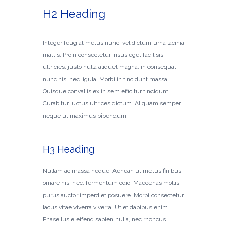
H2 Heading
Integer feugiat metus nunc, vel dictum urna lacinia
mattis. Proin consectetur, risus eget facilisis
ultricies, justo nulla aliquet magna, in consequat
nunc nisl nec ligula. Morbi in tincidunt massa.
Quisque convallis ex in sem efficitur tincidunt.
Curabitur luctus ultrices dictum. Aliquam semper
neque ut maximus bibendum.
H3 Heading
Nullam ac massa neque. Aenean ut metus finibus,
ornare nisi nec, fermentum odio. Maecenas mollis
purus auctor imperdiet posuere. Morbi consectetur
lacus vitae viverra viverra. Ut et dapibus enim.
Phasellus eleifend sapien nulla, nec rhoncus