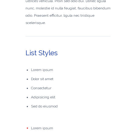
ultrices vehicula. Proin sed odio dui. Donec ligula
nunc, molestie id nulla feugiat, faucibus bibendum
odio. Praesent efficitur, ligula nec tristique
scelerisque.
List Styles
Lorem ipsum
Dolor sit amet
Consectetur
Adipisicing elit
Sed do eiusmod
Lorem ipsum