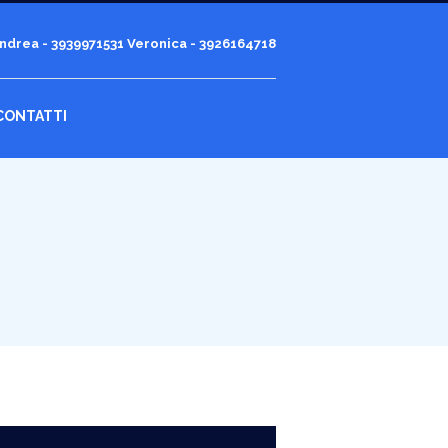
ndrea - 3939971531
Veronica - 3926164718
CONTATTI