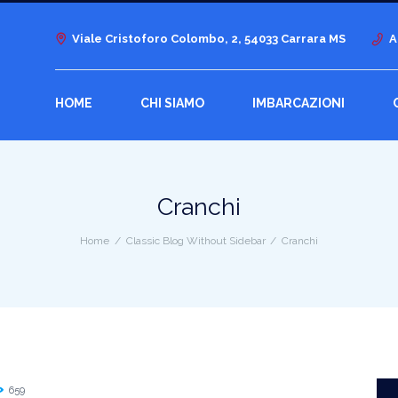
Viale Cristoforo Colombo, 2, 54033 Carrara MS
A
HOME
CHI SIAMO
IMBARCAZIONI
Cranchi
Home
Classic Blog Without Sidebar
Cranchi
659