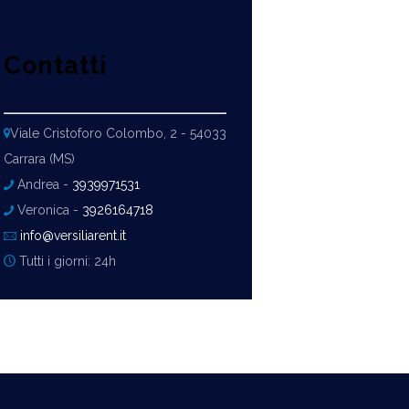
Contatti
Viale Cristoforo Colombo, 2 - 54033
Carrara (MS)
Andrea -
3939971531
Veronica -
3926164718
info@versiliarent.it
Tutti i giorni: 24h