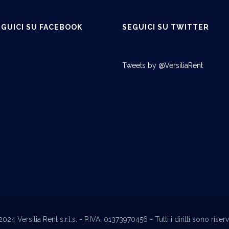
EGUICI SU FACEBOOK
SEGUICI SU TWITTER
Tweets by @VersiliaRent
24 Versilia Rent s.r.l.s. - P.IVA: 01373970456 - Tutti i diritti sono riserv