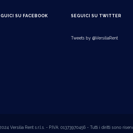
EGUICI SU FACEBOOK
SEGUICI SU TWITTER
Tweets by @VersiliaRent
24 Versilia Rent s.r.l.s. - P.IVA: 01373970456 - Tutti i diritti sono riserv