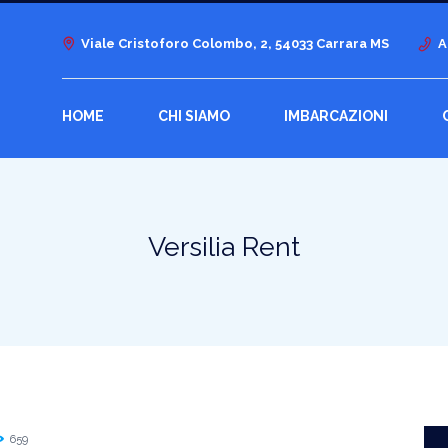
Viale Cristoforo Colombo, 2, 54033 Carrara MS
A
HOME
CHI SIAMO
IMBARCAZIONI
Versilia Rent
659