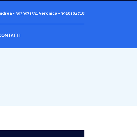
ndrea - 3939971531
Veronica - 3926164718
CONTATTI