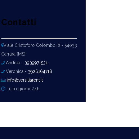
Contatti
Viale Cristoforo Colombo, 2 - 54033
Carrara (MS)
Andrea -
3939971531
Veronica -
3926164718
info@versiliarent.it
Tutti i giorni: 24h